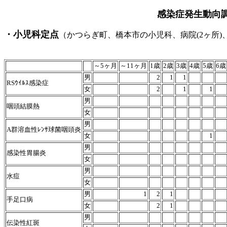
感染症発生動向
・小児科定点
（かつらぎ町、橋本市の小児科、病院(2ヶ所)
令和8年7月27日～
～5ヶ月
～11ヶ月
1歳
2歳
3歳
4歳
5歳
6歳
男
2
1
1
RSｳｲﾙｽ感染症
女
2
1
1
男
咽頭結膜熱
女
男
A群溶血性ﾚﾝｻ球菌咽頭炎
女
1
男
感染性胃腸炎
女
男
水痘
女
男
1
2
1
手足口病
女
2
1
男
伝染性紅斑