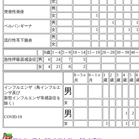
女
男
突発性発疹
女
1
男
1
1
ペルパンギーナ
女
1
1
1
男
流行性耳下腺炎
女
0歳
1～4
5～9
10～14
15～19
20～29
30～39
40～
急性呼吸器感染症
男
6
24
7
5
女
4
21
8
2
0～5ヶ
6～1ヶ
1
2
3
4
5
6
歳
歳
歳
歳
歳
月
月
インフルエンザ（鳥インフルエ
男
ンザ及び
新型インフルエンザ等感染症を
女
除く）
男
1
2
COVID-19
女
1
1
1