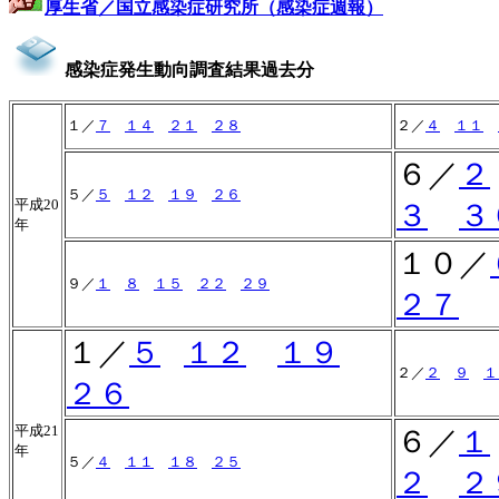
厚生省／国立感染症研究所（感染症週報）
感染症発生動向調査結果過去分
１／
７
１４
２１
２８
２／
４
１１
６／
２
５／
５
１２
１９
２６
平成20
３
３
年
１０／
９／
１
８
１５
２２
２９
２７
１／
５
１２
１９
２／
２
９
１
２６
平成21
６／
１
年
５／
４
１１
１８
２５
２
２