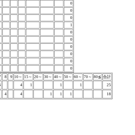
0
0
0
1
0
0
0
0
0
0
7
8
9
10～
15～
20～
30～
40～
50～
60～
70～
80≦
合計
5
4
1
1
1
25
4
4
1
1
1
18