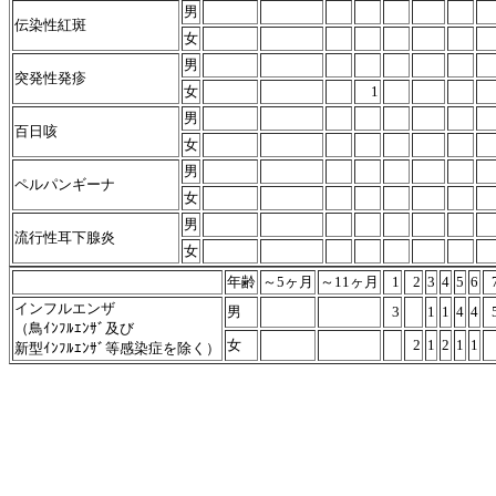
男
伝染性紅斑
女
男
突発性発疹
女
1
男
百日咳
女
男
ペルパンギーナ
女
男
流行性耳下腺炎
女
年齢
～5ヶ月
～11ヶ月
1
2
3
4
5
6
インフルエンザ
男
3
1
1
4
4
（鳥ｲﾝﾌﾙｴﾝｻﾞ及び
女
2
1
2
1
1
新型ｲﾝﾌﾙｴﾝｻﾞ等感染症を除く）