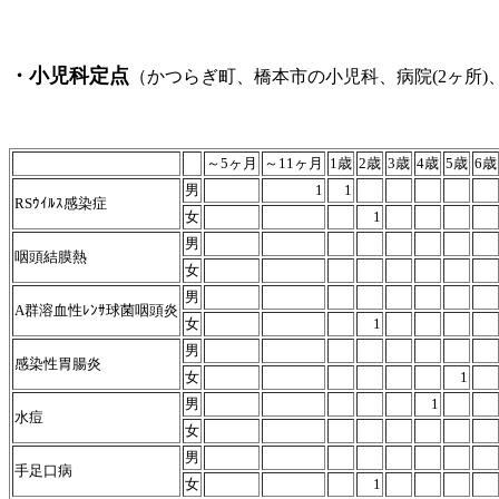
・小児科定点
（かつらぎ町、橋本市の小児科、病院(2ヶ所)
平成28年10月17日
～5ヶ月
～11ヶ月
1歳
2歳
3歳
4歳
5歳
6歳
男
1
1
RSｳｲﾙｽ感染症
女
1
男
咽頭結膜熱
女
男
A群溶血性ﾚﾝｻ球菌咽頭炎
女
1
男
感染性胃腸炎
女
1
男
1
水痘
女
男
手足口病
女
1