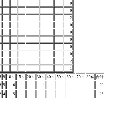
0
0
2
0
0
0
0
0
2
1
8
9
10～
15～
20～
30～
40～
50～
60～
70～
80≦
合計
3
5
6
1
29
2
4
5
25