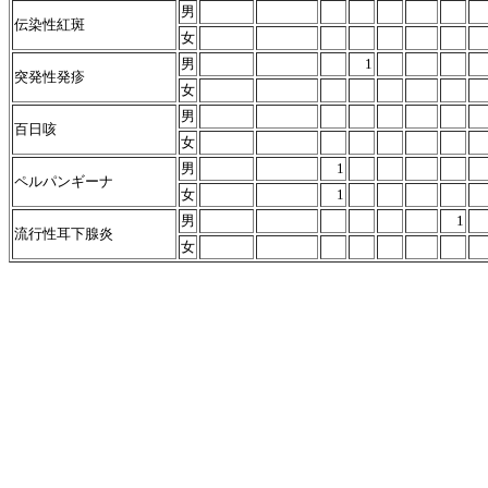
男
伝染性紅斑
女
男
1
突発性発疹
女
男
百日咳
女
男
1
ペルパンギーナ
女
1
男
1
流行性耳下腺炎
女