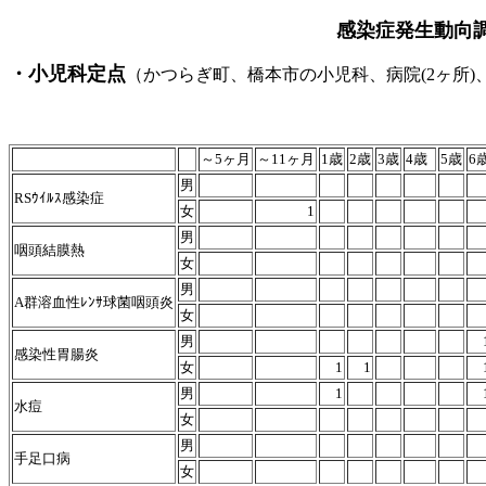
感染症発生動向
・小児科定点
（かつらぎ町、橋本市の小児科、病院(2ヶ所)
平成24年1月30
～5ヶ月
～11ヶ月
1歳
2歳
3歳
4歳
5歳
6
男
RSｳｲﾙｽ感染症
女
1
男
咽頭結膜熱
女
男
A群溶血性ﾚﾝｻ球菌咽頭炎
女
男
感染性胃腸炎
女
1
1
男
1
水痘
女
男
手足口病
女