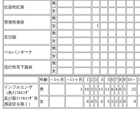
男
伝染性紅斑
女
男
突発性発疹
女
1
男
百日咳
女
男
ペルパンギーナ
女
男
流行性耳下腺炎
女
年齢
～5ヶ月
～11ヶ月
1
2
3
4
5
6
7
8
9
10～
インフルエンザ
男
1
10
3
5
11
11
8
4
6
5
25
（鳥ｲﾝﾌﾙｴﾝｻﾞ
及び新ｲﾝﾌﾙｴﾝｻﾞ等
女
6
4
5
6
5
5
3
5
9
9
感染症を除く）