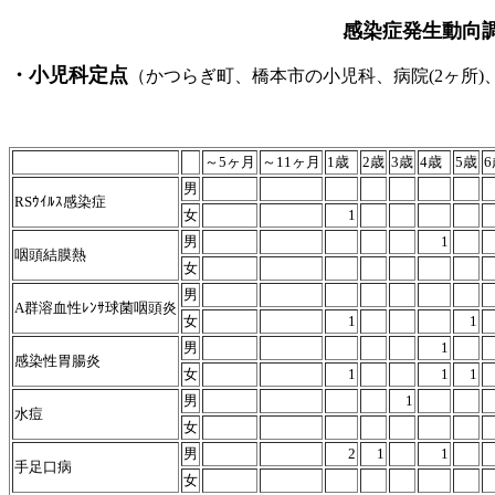
感染症発生動向
・小児科定点
（かつらぎ町、橋本市の小児科、病院(2ヶ所)
平成27年1月19日
～5ヶ月
～11ヶ月
1歳
2歳
3歳
4歳
5歳
6
男
RSｳｲﾙｽ感染症
女
1
男
1
咽頭結膜熱
女
男
A群溶血性ﾚﾝｻ球菌咽頭炎
女
1
1
男
1
感染性胃腸炎
女
1
1
1
男
1
水痘
女
男
2
1
1
手足口病
女