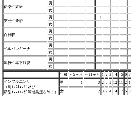
男
伝染性紅斑
女
男
1
突発性発疹
女
男
百日咳
女
男
ペルパンギーナ
女
男
流行性耳下腺炎
女
年齢
～5ヶ月
～11ヶ月
1
2
3
4
5
6
7
インフルエンザ
男
1
3
2
6
3
12
11
2
1
（鳥ｲﾝﾌﾙｴﾝｻﾞ及び
女
2
3
2
4
4
7
5
3
新型ｲﾝﾌﾙｴﾝｻﾞ等感染症を除く）