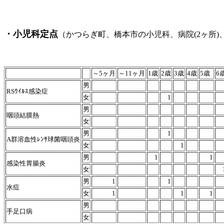
・小児科定点
（かつらぎ町、橋本市の小児科、病院(2ヶ所)
平成23年1月17
～5ヶ月
～11ヶ月
1歳
2歳
3歳
4歳
5歳
6
男
RSｳｲﾙｽ感染症
女
1
男
咽頭結膜熱
女
男
1
A群溶血性ﾚﾝｻ球菌咽頭炎
女
1
男
1
1
感染性胃腸炎
女
男
1
1
水痘
女
1
1
1
男
手足口病
女