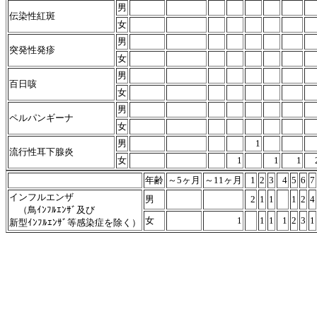
男
伝染性紅斑
女
男
突発性発疹
女
男
百日咳
女
男
ペルパンギーナ
女
男
1
流行性耳下腺炎
女
1
1
1
年齢
～5ヶ月
～11ヶ月
1
2
3
4
5
6
7
インフルエンザ
男
2
1
1
1
2
4
（鳥ｲﾝﾌﾙｴﾝｻﾞ及び
女
1
1
1
1
2
3
1
新型ｲﾝﾌﾙｴﾝｻﾞ等感染症を除く）