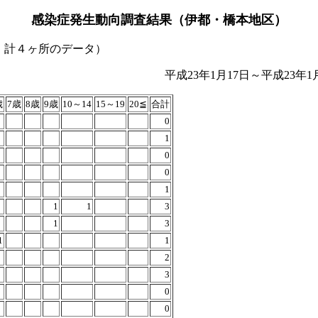
感染症発生動向調査結果（伊都・橋本地区）
、計４ヶ所のデータ）
日～平成23年1月23
歳
7歳
8歳
9歳
10～14
15～19
20≦
合計
0
1
0
0
1
1
1
3
1
3
1
1
2
3
0
0