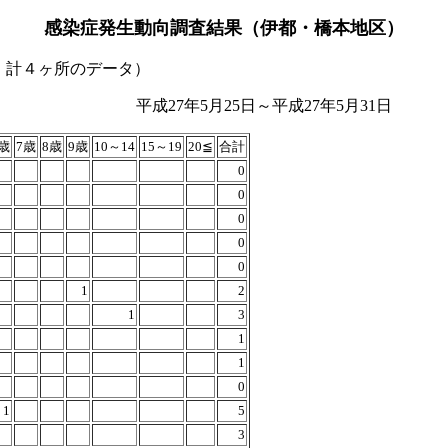
感染症発生動向調査結果（伊都・橋本地区）
、計４ヶ所のデータ）
平成27年5月31日
歳
7歳
8歳
9歳
10～14
15～19
20≦
合計
0
0
0
0
0
1
2
1
3
1
1
0
1
5
3