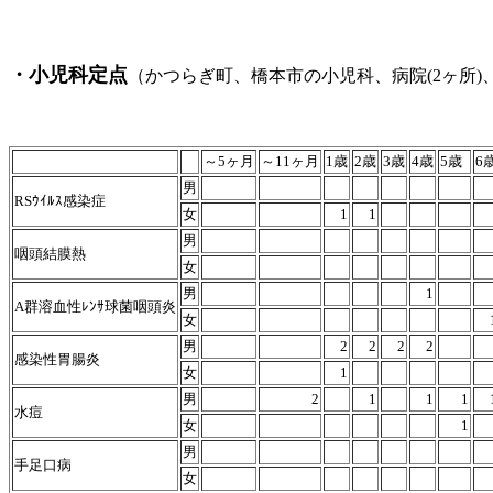
・小児科定点
（かつらぎ町、橋本市の小児科、病院(2ヶ所)
平成23年2月21
～5ヶ月
～11ヶ月
1歳
2歳
3歳
4歳
5歳
6
男
RSｳｲﾙｽ感染症
女
1
1
男
咽頭結膜熱
女
男
1
A群溶血性ﾚﾝｻ球菌咽頭炎
女
男
2
2
2
2
感染性胃腸炎
女
1
男
2
1
1
1
水痘
女
1
男
手足口病
女