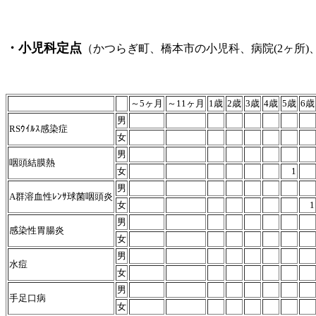
・小児科定点
（かつらぎ町、橋本市の小児科、病院(2ヶ所)
令和元年12月16日
～5ヶ月
～11ヶ月
1歳
2歳
3歳
4歳
5歳
6歳
男
RSｳｲﾙｽ感染症
女
男
咽頭結膜熱
女
1
男
A群溶血性ﾚﾝｻ球菌咽頭炎
女
1
男
感染性胃腸炎
女
男
水痘
女
男
手足口病
女