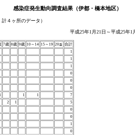
感染症発生動向調査結果（伊都・橋本地区）
、計４ヶ所のデータ）
日～平成25年1月27
歳
7歳
8歳
9歳
10～14
15～19
20≦
合計
1
1
1
0
0
0
1
1
1
7
2
1
5
0
0
1
0