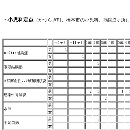
・小児科定点
（かつらぎ町、橋本市の小児科、病院(2ヶ所)
平成25年1月21
～5ヶ月
～11ヶ月
1歳
2歳
3歳
4歳
5歳
6
男
1
RSｳｲﾙｽ感染症
女
1
男
1
咽頭結膜熱
女
男
A群溶血性ﾚﾝｻ球菌咽頭炎
女
男
2
1
1
感染性胃腸炎
女
2
男
水痘
女
男
1
手足口病
女