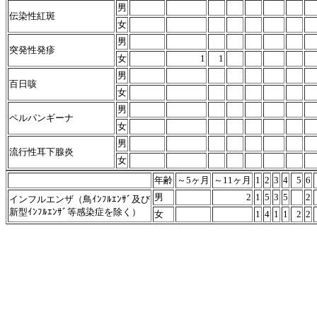
男
伝染性紅斑
女
男
突発性発疹
女
1
1
男
百日咳
女
男
ペルパンギーナ
女
男
流行性耳下腺炎
女
年齢
～5ヶ月
～11ヶ月
1
2
3
4
5
6
男
2
1
5
3
5
2
インフルエンザ（鳥ｲﾝﾌﾙｴﾝｻﾞ及び
新型ｲﾝﾌﾙｴﾝｻﾞ等感染症を除く）
女
1
4
1
1
2
2