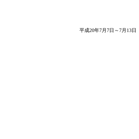
平成20年7月7日～7月13日