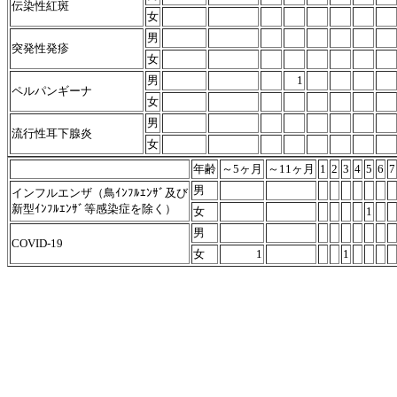
伝染性紅斑
女
男
突発性発疹
女
男
1
ペルパンギーナ
女
男
流行性耳下腺炎
女
年齢
～5ヶ月
～11ヶ月
1
2
3
4
5
6
7
男
インフルエンザ（鳥ｲﾝﾌﾙｴﾝｻﾞ及び
新型ｲﾝﾌﾙｴﾝｻﾞ等感染症を除く）
女
1
男
COVID-19
女
1
1