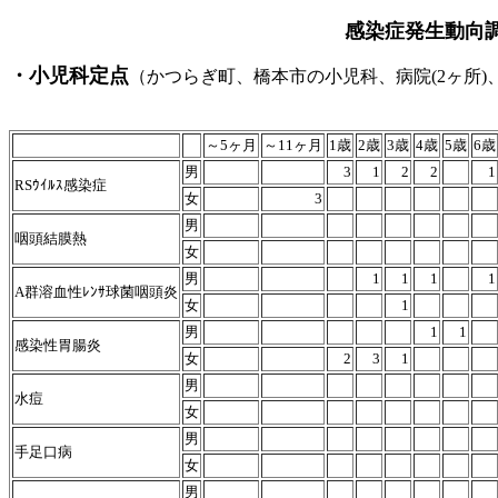
感染症発生動向
・小児科定点
（かつらぎ町、橋本市の小児科、病院(2ヶ所)
令和6年4月15日～
～5ヶ月
～11ヶ月
1歳
2歳
3歳
4歳
5歳
6歳
男
3
1
2
2
1
RSｳｲﾙｽ感染症
女
3
男
咽頭結膜熱
女
男
1
1
1
1
A群溶血性ﾚﾝｻ球菌咽頭炎
女
1
男
1
1
感染性胃腸炎
女
2
3
1
男
水痘
女
男
手足口病
女
男