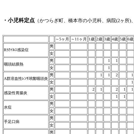
・小児科定点
（かつらぎ町、橋本市の小児科、病院(2ヶ所)
令和5年12月11日～
～5ヶ月
～11ヶ月
1歳
2歳
3歳
4歳
5歳
6歳
男
RSｳｲﾙｽ感染症
女
男
1
1
咽頭結膜熱
女
1
男
1
1
2
1
A群溶血性ﾚﾝｻ球菌咽頭炎
女
1
男
2
1
2
1
1
感染性胃腸炎
女
1
1
男
水痘
女
男
手足口病
女
男