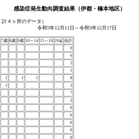
感染症発生動向調査結果（伊都・橋本地区）
、計４ヶ所のデータ）
令和5年12月17日
7歳
8歳
9歳
10～14
15～19
20≦
合計
0
0
2
1
1
1
1
8
1
2
7
2
0
0
0
0
0