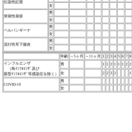
伝染性紅斑
女
男
突発性発疹
女
男
ペルパンギーナ
女
男
流行性耳下腺炎
女
年齢
～5ヶ月
～11ヶ月
1
2
3
4
5
6
7
8
インフルエンザ
男
1
1
2
1
1
1
2
2
（鳥ｲﾝﾌﾙｴﾝｻﾞ及び
女
2
2
3
2
1
新型ｲﾝﾌﾙｴﾝｻﾞ等感染症を除く）
男
COVID-19
女