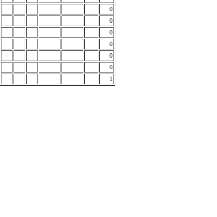
0
0
0
0
0
0
1