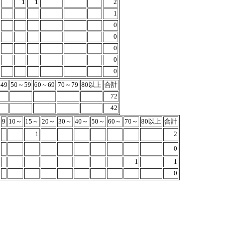
1
1
2
1
0
0
0
0
0
49
50～59
60～69
70～79
80以上
合計
72
42
9
10～
15～
20～
30～
40～
50～
60～
70～
80以上
合計
1
2
0
1
1
0