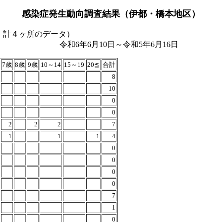
感染症発生動向調査結果（伊都・橋本地区）
、計４ヶ所のデータ）
令和5年6月16日
7歳
8歳
9歳
10～14
15～19
20≦
合計
8
10
0
0
2
2
2
7
1
1
1
4
0
0
0
0
7
1
0