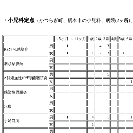
・小児科定点
（かつらぎ町、橋本市の小児科、病院(2ヶ所)
令和6年6月10日～
～5ヶ月
～11ヶ月
1歳
2歳
3歳
4歳
5歳
6歳
男
1
4
3
RSｳｲﾙｽ感染症
女
1
1
1
2
3
1
1
男
咽頭結膜熱
女
男
1
A群溶血性ﾚﾝｻ球菌咽頭炎
女
1
男
感染性胃腸炎
女
男
水痘
女
男
1
4
1
1
手足口病
女
1
男