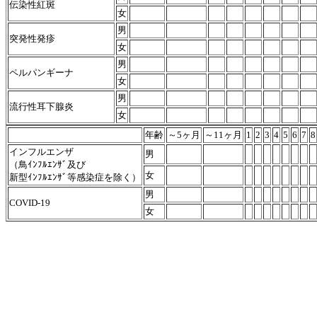
伝染性紅斑
女
男
突発性発疹
女
男
ペルパンギーナ
女
男
流行性耳下腺炎
女
年齢
～5ヶ月
～11ヶ月
1
2
3
4
5
6
7
8
インフルエンザ
男
（鳥ｲﾝﾌﾙｴﾝｻﾞ及び
女
新型ｲﾝﾌﾙｴﾝｻﾞ等感染症を除く）
男
COVID-19
女