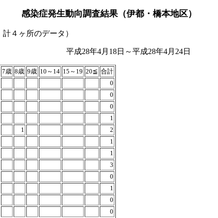
感染症発生動向調査結果（伊都・橋本地区）
、計４ヶ所のデータ）
平成28年4月24日
7歳
8歳
9歳
10～14
15～19
20≦
合計
0
0
0
1
1
2
1
1
3
0
1
0
0