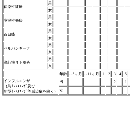
男
伝染性紅斑
女
男
突発性発疹
女
男
百日咳
女
男
ペルパンギーナ
女
男
流行性耳下腺炎
女
年齢
～5ヶ月
～11ヶ月
1
2
3
4
5
インフルエンザ
男
2
1
（鳥ｲﾝﾌﾙｴﾝｻﾞ及び
女
新型ｲﾝﾌﾙｴﾝｻﾞ等感染症を除く）