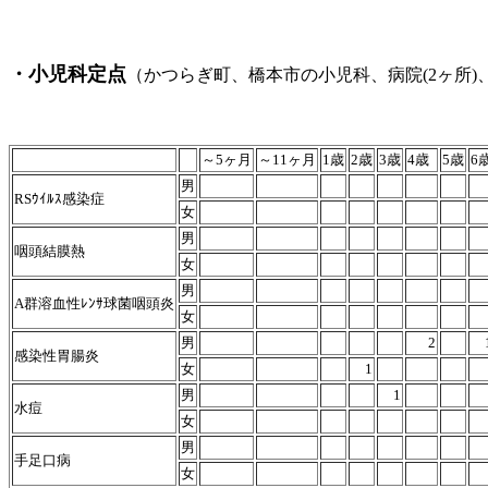
・小児科定点
（かつらぎ町、橋本市の小児科、病院(2ヶ所)
平成26年4月7日
～5ヶ月
～11ヶ月
1歳
2歳
3歳
4歳
5歳
6
男
RSｳｲﾙｽ感染症
女
男
咽頭結膜熱
女
男
A群溶血性ﾚﾝｻ球菌咽頭炎
女
男
2
感染性胃腸炎
女
1
男
1
水痘
女
男
手足口病
女