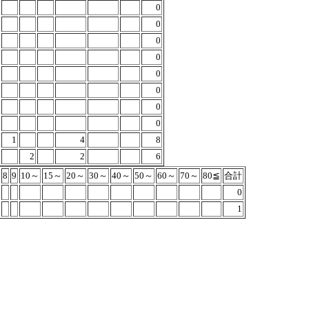
0
0
0
0
0
0
0
0
1
4
8
2
2
6
8
9
10～
15～
20～
30～
40～
50～
60～
70～
80≦
合計
0
1