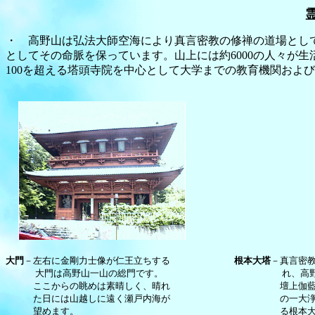
・ 高野山は弘法大師空海により真言密教の修禅の道場として弘
としてその命脈を保っています。山上には約6000の人々が
100を超える塔頭寺院を中心として大学までの教育機関およ
大門
－左右に金剛力士像が仁王立ちする　　　　　　　
根本大塔
－真言密教
　　  大門は高野山一山の総門です。　　　　　　　　　　　　　れ、高野
　　　ここからの眺めは素晴しく、晴れ　　　　　　　　　　　　壇上伽藍
　　　た日には山越しに遠く瀬戸内海が　　　　　　　　　　　　の一大浄
　　　望めます。　　　　　　　　　　　　　　　　　　　　　　る根本大塔は